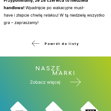
Przypominamy, że 28 czerwca to niedziela
handlowa!
Wpadnijcie po wakacyjne must-
have i złapcie chwilę relaksu! W tą niedzielę wszystko
gra – zapraszamy!
Powrót do listy
NASZE
MARKI
Zobacz więcej