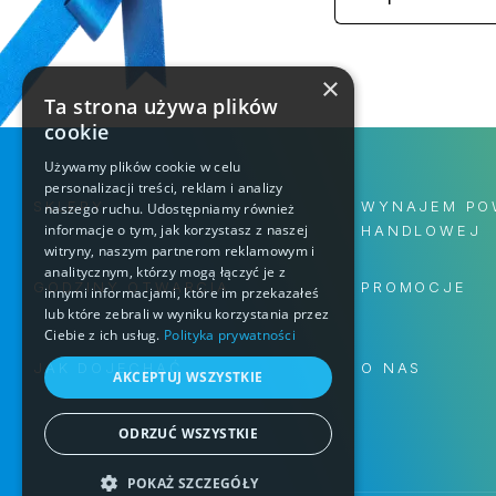
×
Ta strona używa plików
cookie
Używamy plików cookie w celu
personalizacji treści, reklam i analizy
SKLEPY
WYNAJEM PO
naszego ruchu. Udostępniamy również
informacje o tym, jak korzystasz z naszej
HANDLOWEJ
witryny, naszym partnerom reklamowym i
analitycznym, którzy mogą łączyć je z
GODZINY OTWARCIA
PROMOCJE
innymi informacjami, które im przekazałeś
lub które zebrali w wyniku korzystania przez
Ciebie z ich usług.
Polityka prywatności
JAK DOJECHAĆ
O NAS
AKCEPTUJ WSZYSTKIE
ODRZUĆ WSZYSTKIE
POKAŻ SZCZEGÓŁY