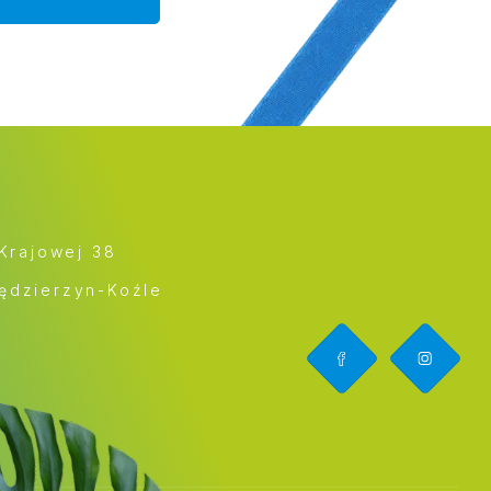
 Krajowej 38
ędzierzyn-Koźle