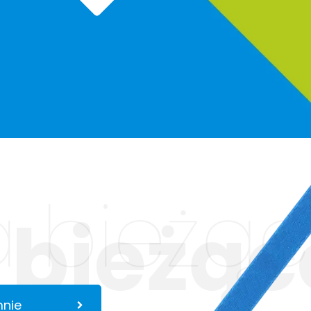
 bieżąc
 bieżąc
mnie