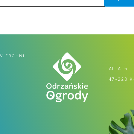
WIERCHNI
Al. Armii
47-220 K