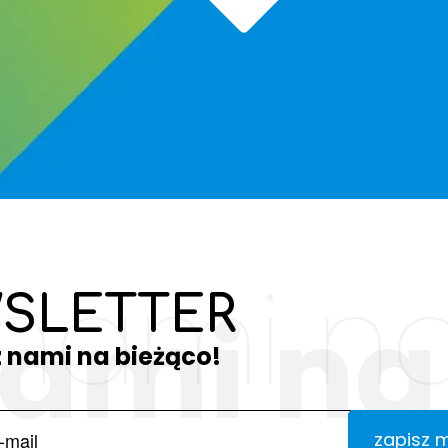
 nami na
SLETTER
nami na
z nami na bieżąco!
zapisz 