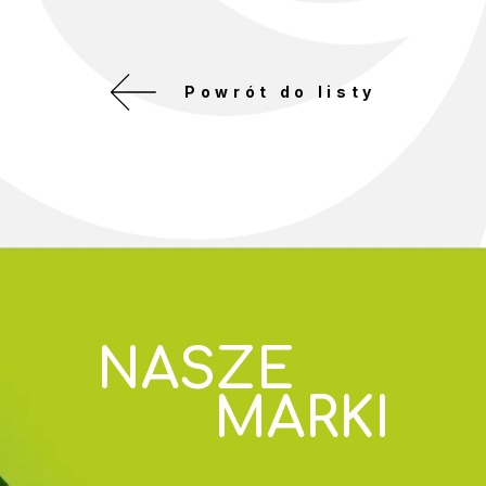
Powrót do listy
NASZE
MARKI