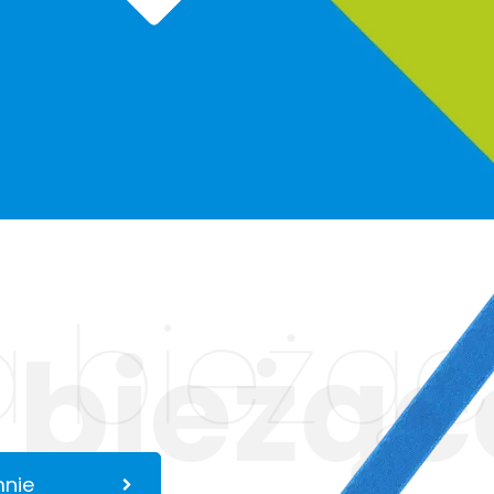
 bieżąc
 bieżąc
mnie