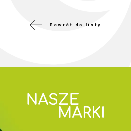
Powrót do listy
NASZE
MARKI