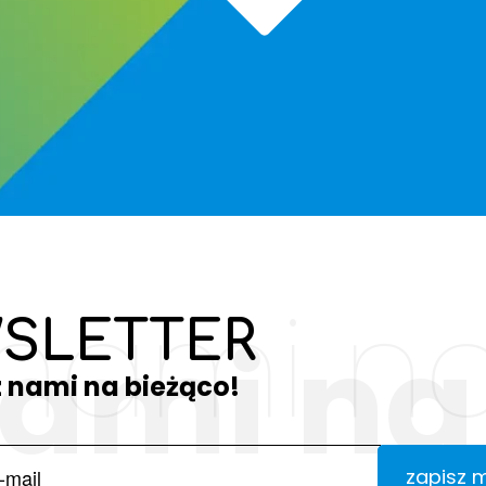
 nami na
SLETTER
nami na
z nami na bieżąco!
zapisz 