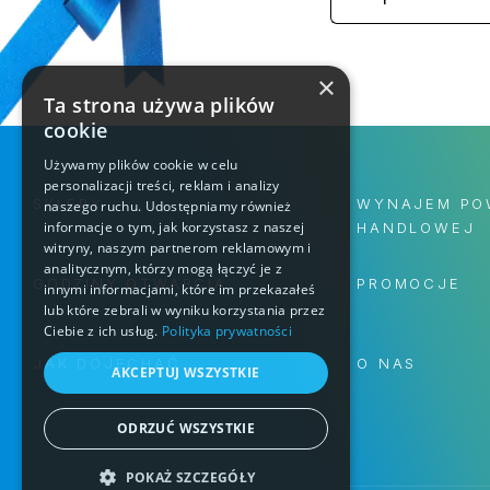
×
Ta strona używa plików
cookie
Używamy plików cookie w celu
personalizacji treści, reklam i analizy
SKLEPY
WYNAJEM PO
naszego ruchu. Udostępniamy również
informacje o tym, jak korzystasz z naszej
HANDLOWEJ
witryny, naszym partnerom reklamowym i
analitycznym, którzy mogą łączyć je z
GODZINY OTWARCIA
PROMOCJE
innymi informacjami, które im przekazałeś
lub które zebrali w wyniku korzystania przez
Ciebie z ich usług.
Polityka prywatności
JAK DOJECHAĆ
O NAS
AKCEPTUJ WSZYSTKIE
ODRZUĆ WSZYSTKIE
POKAŻ SZCZEGÓŁY