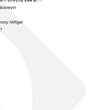
ach powyżej
299 zł
! ?
ościowym
mmy Hilfiger
??