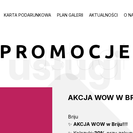
KARTA PODARUNKOWA
PLAN GALERII
AKTUALNOŚCI
O N
usługi
PROMOCJ
usługi
AKCJA WOW W BRI
Briju
✨
AKCJA WOW w Briju!!!