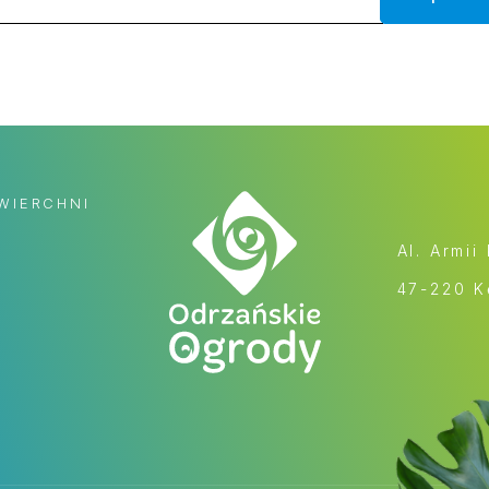
WIERCHNI
Al. Armii
47-220 K