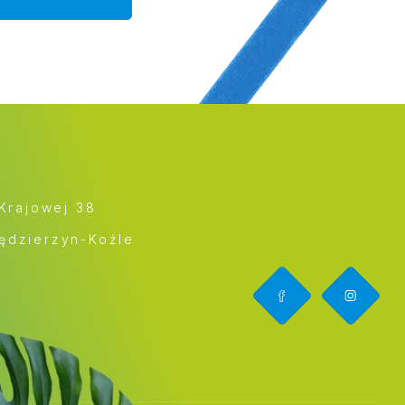
 Krajowej 38
ędzierzyn-Koźle