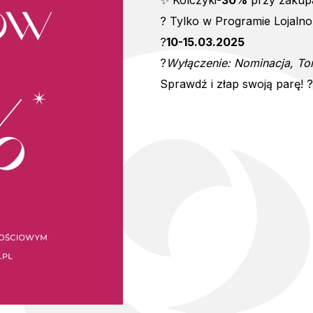
✨ Kolczyki
-30%
przy zakup
? Tylko w Programie Lojaln
?
10-15.03.2025
?
Wyłączenie: Nominacja, To
Sprawdź i złap swoją parę! 