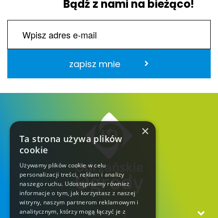
Bądź z nami na bieżąco!
zapisz mnie
×
Ta strona używa plików
cookie
Używamy plików cookie w celu
personalizacji treści, reklam i analizy
naszego ruchu. Udostępniamy również
informacje o tym, jak korzystasz z naszej
witryny, naszym partnerom reklamowym i
analitycznym, którzy mogą łączyć je z
Na skróty