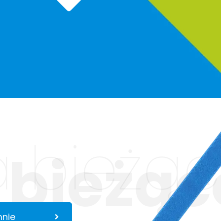
 bieżąc
 bieżąc
mnie