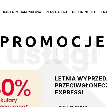
KARTA PODARUNKOWA
PLAN GALERII
AKTUALNOŚCI
O N
usługi
PROMOCJ
usługi
LETNIA WYPRZE
PRZECIWSŁONECZ
EXPRESS!