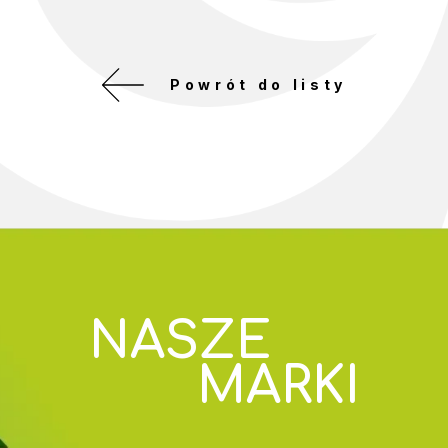
Powrót do listy
NASZE
MARKI