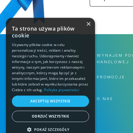
×
Ta strona używa plików
cookie
Używamy plików cookie w celu
personalizacji treści, reklam i analizy
SKLEPY
WYNAJEM PO
naszego ruchu. Udostępniamy również
informacje o tym, jak korzystasz z naszej
HANDLOWEJ
witryny, naszym partnerom reklamowym i
analitycznym, którzy mogą łączyć je z
GODZINY OTWARCIA
PROMOCJE
innymi informacjami, które im przekazałeś
lub które zebrali w wyniku korzystania przez
Ciebie z ich usług.
Polityka prywatności
JAK DOJECHAĆ
O NAS
AKCEPTUJ WSZYSTKIE
ODRZUĆ WSZYSTKIE
POKAŻ SZCZEGÓŁY