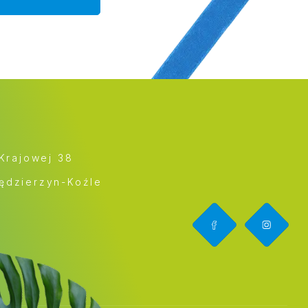
 Krajowej 38
ędzierzyn-Koźle