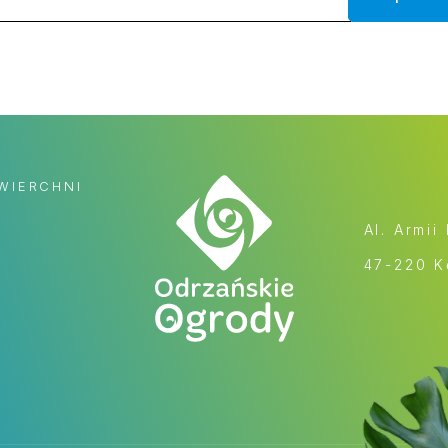
WIERCHNI
Al. Armii
47-220 K