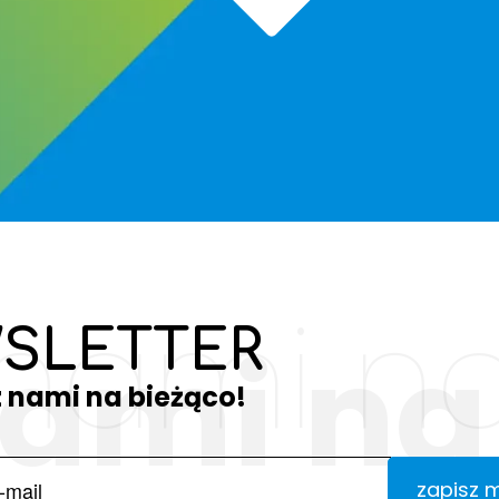
 nami na
SLETTER
nami na
z nami na bieżąco!
zapisz 