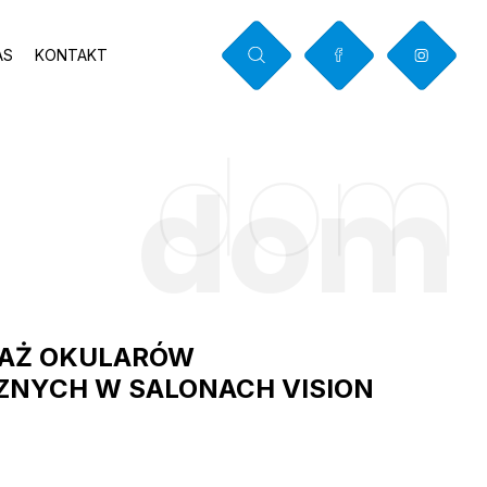
AS
KONTAKT
dom
E
dom
DAŻ OKULARÓW
NYCH W SALONACH VISION