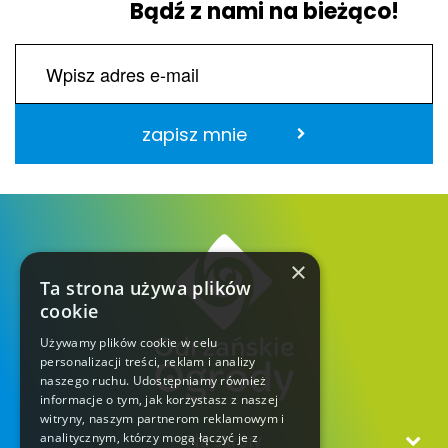
Bądź z nami na bieżąco!
zapisz mnie
×
Ta strona używa plików
cookie
Używamy plików cookie w celu
personalizacji treści, reklam i analizy
naszego ruchu. Udostępniamy również
informacje o tym, jak korzystasz z naszej
witryny, naszym partnerom reklamowym i
analitycznym, którzy mogą łączyć je z
Na skróty