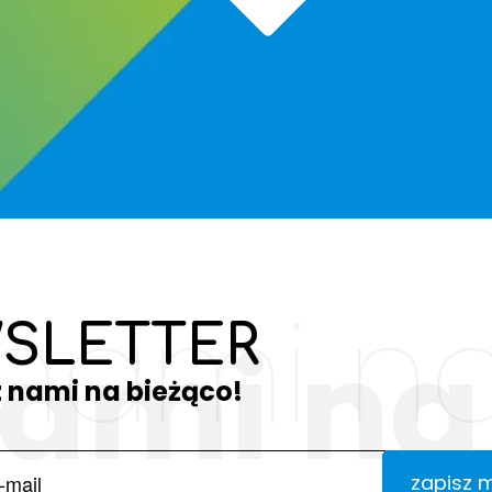
 nami na
SLETTER
nami na
z nami na bieżąco!
zapisz 