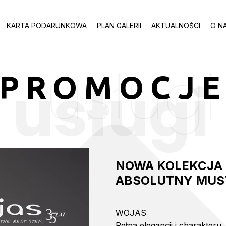
KARTA PODARUNKOWA
PLAN GALERII
AKTUALNOŚCI
O N
usługi
PROMOCJ
usługi
NOWA KOLEKCJA J
ABSOLUTNY MUST
WOJAS
Pełna elegancji i charakter