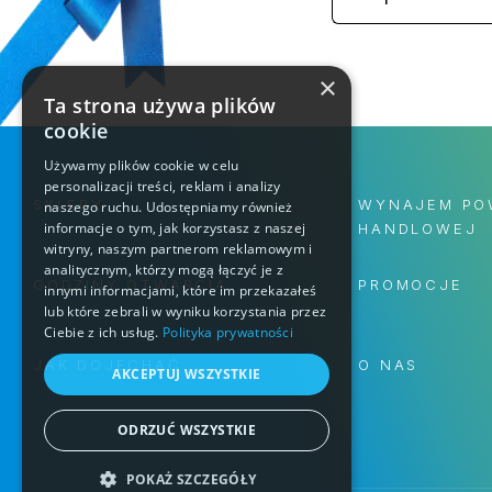
×
Ta strona używa plików
cookie
Używamy plików cookie w celu
personalizacji treści, reklam i analizy
SKLEPY
WYNAJEM PO
naszego ruchu. Udostępniamy również
informacje o tym, jak korzystasz z naszej
HANDLOWEJ
witryny, naszym partnerom reklamowym i
analitycznym, którzy mogą łączyć je z
GODZINY OTWARCIA
PROMOCJE
innymi informacjami, które im przekazałeś
lub które zebrali w wyniku korzystania przez
Ciebie z ich usług.
Polityka prywatności
JAK DOJECHAĆ
O NAS
AKCEPTUJ WSZYSTKIE
ODRZUĆ WSZYSTKIE
POKAŻ SZCZEGÓŁY