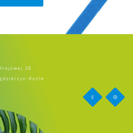
 Krajowej 38
ędzierzyn-Koźle