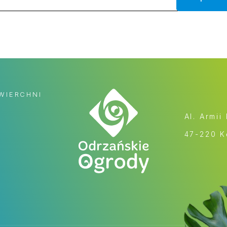
WIERCHNI
Al. Armii
47-220 K