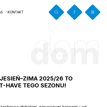
AS
KONTAKT
dom
E
dom
ESIEŃ–ZIMA 2025/26 TO
-HAVE TEGO SEZONU!
u, zachwyca głębokimi, nasyconymi barwami – od