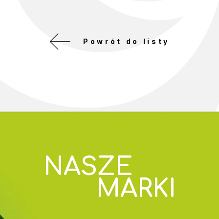
Powrót do listy
NASZE
MARKI