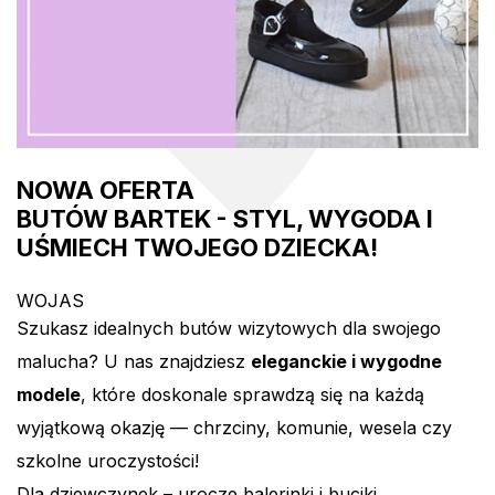
NOWA OFERTA
BUTÓW BARTEK - STYL, WYGODA I
UŚMIECH TWOJEGO DZIECKA!
WOJAS
Szukasz idealnych butów wizytowych dla swojego
malucha? U nas znajdziesz
eleganckie i wygodne
modele
, które doskonale sprawdzą się na każdą
wyjątkową okazję — chrzciny, komunie, wesela czy
szkolne uroczystości!
Dla dziewczynek – urocze balerinki i buciki