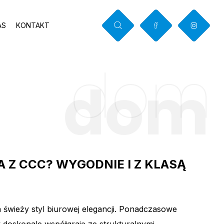
AS
KONTAKT
dom
E
dom
 Z CCC? WYGODNIE I Z KLASĄ
świeży styl biurowej elegancji. Ponadczasowe