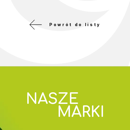
Powrót do listy
NASZE
MARKI