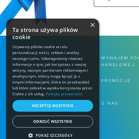
×
Ta strona używa plików
cookie
Używamy plików cookie w celu
personalizacji treści, reklam i analizy
SKLEPY
WYNAJEM PO
naszego ruchu. Udostępniamy również
informacje o tym, jak korzystasz z naszej
HANDLOWEJ
witryny, naszym partnerom reklamowym i
analitycznym, którzy mogą łączyć je z
GODZINY OTWARCIA
PROMOCJE
innymi informacjami, które im przekazałeś
lub które zebrali w wyniku korzystania przez
Ciebie z ich usług.
Polityka prywatności
JAK DOJECHAĆ
O NAS
AKCEPTUJ WSZYSTKIE
ODRZUĆ WSZYSTKIE
POKAŻ SZCZEGÓŁY