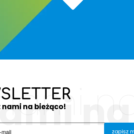
 nami na
SLETTER
nami na
z nami na bieżąco!
zapisz 