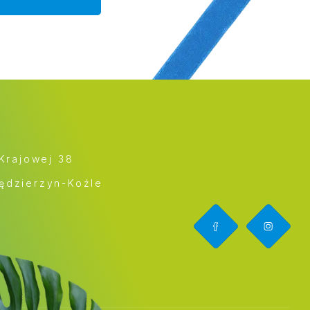
 Krajowej 38
ędzierzyn-Koźle