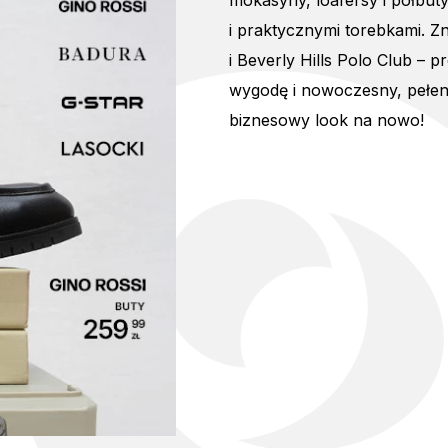
mokasyny, loafersy i półbut
i praktycznymi torebkami. Z
i Beverly Hills Polo Club – 
wygodę i nowoczesny, pełen
biznesowy look na nowo!