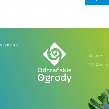
WIERCHNI
Al. Armii
47-220 K