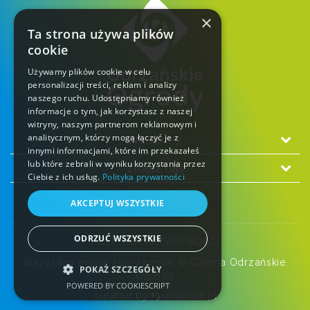
×
Ta strona używa plików
cookie
Używamy plików cookie w celu
personalizacji treści, reklam i analizy
naszego ruchu. Udostępniamy również
informacje o tym, jak korzystasz z naszej
witryny, naszym partnerom reklamowym i
analitycznym, którzy mogą łączyć je z
Na skróty
innymi informacjami, które im przekazałeś
lub które zebrali w wyniku korzystania przez
Znajdź nas
Ciebie z ich usług.
Polityka prywatności
AKCEPTUJ WSZYSTKIE
ODRZUĆ WSZYSTKIE
POLITYKA PRYWATNOŚCI
Wszystkie prawa zastrzeżone © Galeria Odrzańskie
POKAŻ SZCZEGÓŁY
Ogrody
POWERED BY COOKIESCRIPT
created by
undicom.pl