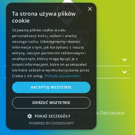
×
Ta strona używa plików
cookie
Używamy plików cookie w celu
personalizacji treści, reklam i analizy
naszego ruchu. Udostępniamy również
informacje o tym, jak korzystasz z naszej
witryny, naszym partnerom reklamowym i
analitycznym, którzy mogą łączyć je z
Na skróty
innymi informacjami, które im przekazałeś
lub które zebrali w wyniku korzystania przez
Znajdź nas
Ciebie z ich usług.
Polityka prywatności
AKCEPTUJ WSZYSTKIE
ODRZUĆ WSZYSTKIE
POLITYKA PRYWATNOŚCI
Wszystkie prawa zastrzeżone © Galeria Odrzańskie
POKAŻ SZCZEGÓŁY
Ogrody
POWERED BY COOKIESCRIPT
created by
undicom.pl