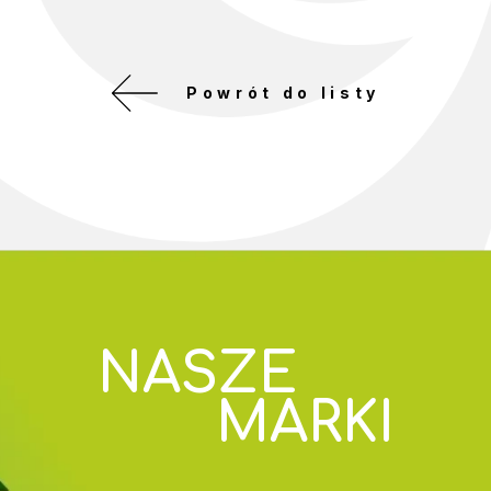
Powrót do listy
NASZE
MARKI