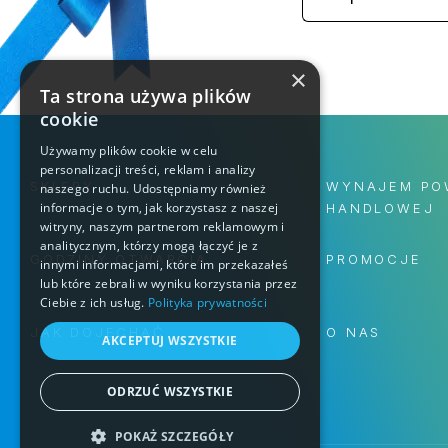
×
Ta strona używa plików
cookie
Używamy plików cookie w celu
personalizacji treści, reklam i analizy
SKLEPY
WYNAJEM PO
naszego ruchu. Udostępniamy również
informacje o tym, jak korzystasz z naszej
HANDLOWEJ
witryny, naszym partnerom reklamowym i
analitycznym, którzy mogą łączyć je z
GODZINY OTWARCIA
PROMOCJE
innymi informacjami, które im przekazałeś
lub które zebrali w wyniku korzystania przez
Ciebie z ich usług.
Polityka prywatności
JAK DOJECHAĆ
O NAS
AKCEPTUJ WSZYSTKIE
ODRZUĆ WSZYSTKIE
POKAŻ SZCZEGÓŁY