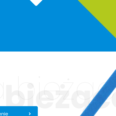
 bieżąc
 bieżąc
mnie