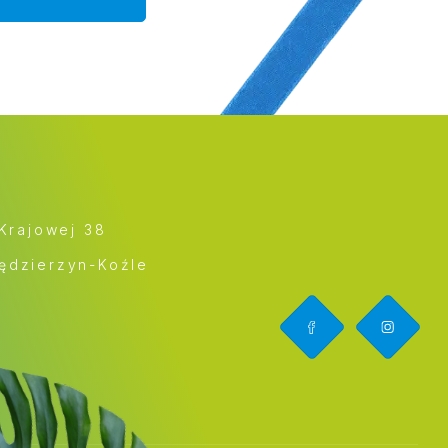
 Krajowej 38
ędzierzyn-Koźle