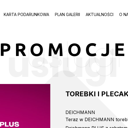
KARTA PODARUNKOWA
PLAN GALERII
AKTUALNOŚCI
O N
usługi
PROMOCJ
usługi
TOREBKI I PLECA
DEICHMANN
Teraz w DEICHMANN torebki i