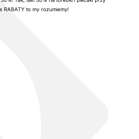
%! Tak, tak! 30% na torebki i plecaki przy
akie RABATY to my rozumiemy!