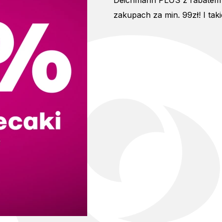
Deichmann PLUS z rabatem 30
zakupach za min. 99zł! I t