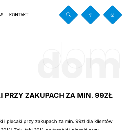
AS
KONTAKT
dom
E
dom
KI PRZY ZAKUPACH ZA MIN. 99ZŁ
 plecaki przy zakupach za min. 99zł dla klientów