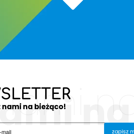
 nami na
SLETTER
nami na
z nami na bieżąco!
zapisz 