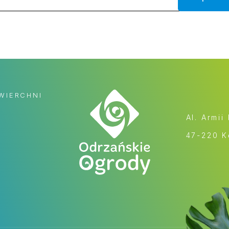
WIERCHNI
Al. Armii
47-220 K