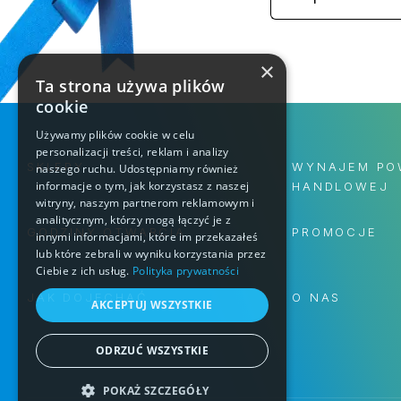
×
Ta strona używa plików
cookie
Używamy plików cookie w celu
personalizacji treści, reklam i analizy
SKLEPY
WYNAJEM PO
naszego ruchu. Udostępniamy również
informacje o tym, jak korzystasz z naszej
HANDLOWEJ
witryny, naszym partnerom reklamowym i
analitycznym, którzy mogą łączyć je z
GODZINY OTWARCIA
PROMOCJE
innymi informacjami, które im przekazałeś
lub które zebrali w wyniku korzystania przez
Ciebie z ich usług.
Polityka prywatności
JAK DOJECHAĆ
O NAS
AKCEPTUJ WSZYSTKIE
ODRZUĆ WSZYSTKIE
POKAŻ SZCZEGÓŁY