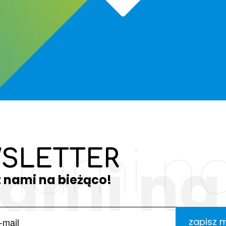
 nami na
SLETTER
nami na
z nami na bieżąco!
zapisz 