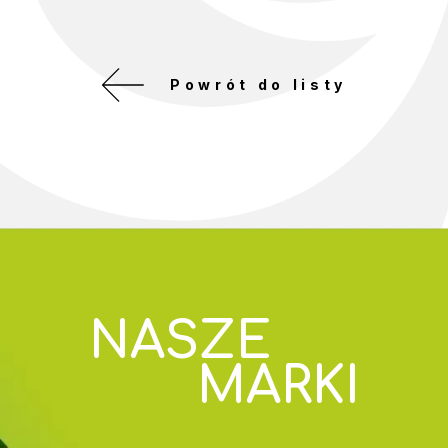
Powrót do listy
NASZE
MARKI