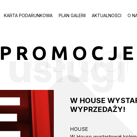
KARTA PODARUNKOWA
PLAN GALERII
AKTUALNOŚCI
O N
usługi
PROMOCJ
usługi
W HOUSE WYSTA
WYPRZEDAŻY!
HOUSE
W House wystartował kolejn