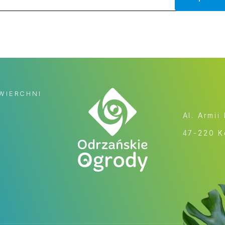
WIERCHNI
Al. Armii
47-220 K