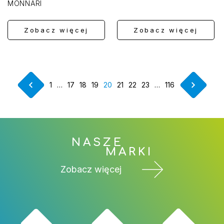
MONNARI
Zobacz więcej
Zobacz więcej
1
…
17
18
19
20
21
22
23
…
116
Poprzedni
Następny
Pierwszy
(Obecna)
Ostatni
NASZE
MARKI
Zobacz więcej